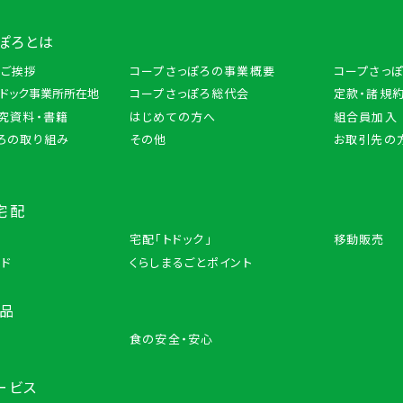
ぽろとは
のご挨拶
コープさっぽろの事業概要
コープさっ
トドック事業所所在地
コープさっぽろ総代会
定款・諸規約
究資料・書籍
はじめての方へ
組合員加入
ろの取り組み
その他
お取引先の
宅配
宅配「トドック」
移動販売
ード
くらしまるごとポイント
商品
品
食の安全・安心
ービス