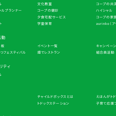
ル
文化教室
コープの共
ャルプランナー
コープの健診
ハイシャル
夕食宅配サービス
コープの家族
ト
学童保育
aurinko（
活動
示板
イベント一覧
キャンペー
つフェスティバル
畑でレストラン
組合員活動
リティ
ル
チャイルドボックスとは
えほんがトド
トドックステーション
子育て応援