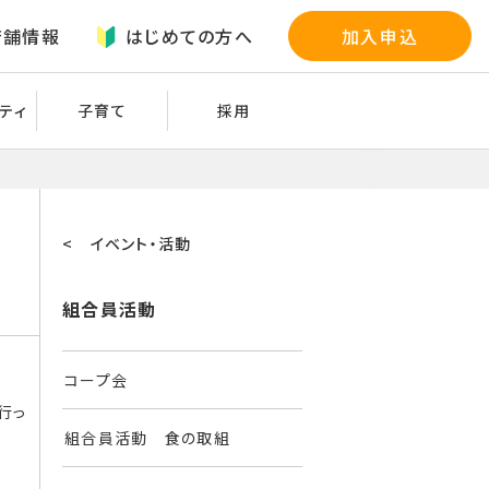
店舗情報
はじめての方へ
加入申込
ティ
子育て
採用
< イベント・活動
組合員活動
コープ会
行っ
組合員活動 食の取組