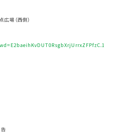
点広場（西側）
pwd=E2baeihKvDUT0RsgbXrjUrrxZFPfzC.1
報告