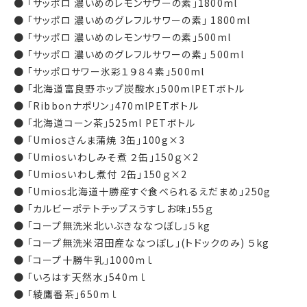
● 「サッポロ 濃いめのレモンサワーの素」1800ml
● 「サッポロ 濃いめのグレフルサワーの素」 1800ml
● 「サッポロ 濃いめのレモンサワーの素」500ml
● 「サッポロ 濃いめのグレフルサワーの素」 500ml
● 「サッポロサワー氷彩１９８４素」500ml
● 「北海道富良野ホップ炭酸水」500mlPETボトル
● 「Ribbonナポリン」470mlPETボトル
● 「北海道コーン茶」525ml PETボトル
● 「Umiosさんま蒲焼 3缶」100g×3
● 「Umiosいわしみそ煮 ２缶」150ｇ×2
● 「Umiosいわし煮付 2缶」150ｇ×2
● 「Umios北海道十勝産すぐ食べられるえだまめ」250g
● 「カルビーポテトチップスうすしお味」55ｇ
● 「コープ無洗米北いぶきななつぼし」５kg
● 「コープ無洗米沼田産ななつぼし」(トドックのみ) ５kg
● 「コープ十勝牛乳」1000ｍｌ
● 「いろはす天然水」540ｍｌ
● 「綾鷹番茶」650ｍｌ