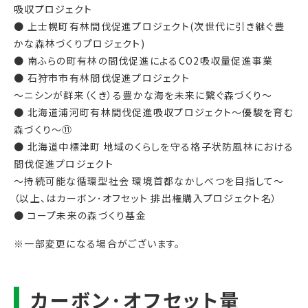
吸収プロジェクト
● 上士幌町有林間伐促進プロジェクト(次世代に引き継ぐ豊
かな森林づくりプロジェクト)
● 南ふらの町有林の間伐促進によるCO2吸収量促進事業
● 石狩市市有林間伐促進プロジェクト
～ニシンが群来（くき）る豊かな海を未来に繋ぐ森づくり～
● 北海道浦河町有林間伐促進吸収プロジェクト～優駿を育む
森づくり～⑪
● 北海道中標津町 地域のくらしを守る格子状防風林における
間伐促進プロジェクト
～持続可能な循環型社会 環境首都なかしべつを目指して～
（以上、はカーボン･オフセット 排出権購入プロジェクト名）
● コープ未来の森づくり基金
※一部変更になる場合がございます。