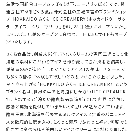
生活協同組合コープさっぽろ（以下、コープさっぽろ）では、関
連会社であるさくら食品株式会社の工場直営のブランドショッ
プ「HOKKAIDO さくら ICE CREAMERY（ホッカイドウ サク
ラ アイス クリーマリー）」を6月28日（金）にオープンいたし
ます。また、店舗のオープンに合わせ、同日にECサイトもオープ
ンいたします。
さくら食品は、創業来63年、アイスクリームの専門工場として北
海道の素材にこだわりアイスを作り続けてきた技術を結集し、
従業員のみが知る「工場できたてアイス」の美味しさを一人で
も多くの皆様に体験して欲しいとの思いから立ち上げました。
今回立ち上げる「HOKKAIDO さくら ICE CREAMERY」という
ブランド名は、世界の中で北海道にしかない「ICE CREAMER
Y」、直訳すると「冷たい酪農製品製造所」として世界に発信し
感動と笑顔を提供していきたいとの思いが込められています。
酪農王国、北海道を代表するミルクアイスと定番のバニラアイ
スを徹底的に磨き込み、とろっと濃厚でふわっと軽い、何度でも
飽きずに食べられる美味しいアイスクリームにこだわりました。