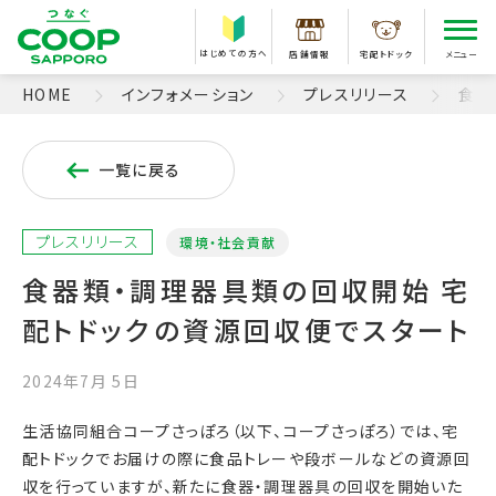
はじめての方へ
店舗情報
宅配トドック
メニュー
HOME
インフォメーション
プレスリリース
食器
一覧に戻る
プレスリリース
環境・社会貢献
食器類・調理器具類の回収開始 宅
配トドックの資源回収便でスタート
2024年7月 5日
生活協同組合コープさっぽろ（以下、コープさっぽろ）では、宅
配トドックでお届けの際に食品トレーや段ボールなどの資源回
収を行っていますが、新たに食器・調理器具の回収を開始いた