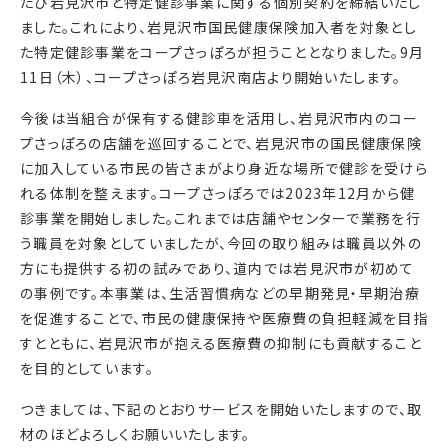
たび岩見沢市と特定健診事業に関する個別契約を締結いたし
ました。これにより、岩見沢市国民健康保険加入者を対象とし
た特定健診事業をコープさっぽろが担うこととなりました。9月
11日（木）、コープさっぽろ岩見沢南店より開始いたします。
今後は当組合が保有する健診車を活用し、岩見沢市内のコー
プさっぽろの店舗を巡回することで、岩見沢市の国民健康保険
に加入している市民の皆さまがより身近な場所で健診を受けら
れる体制を整えます。コープさっぽろでは2023年12月から健
診事業を開始しました。これまでは店舗やセンターで業務を行
う職員を対象としていましたが、今回の取り組みは職員以外の
方にも提供する初の試みであり、道内では岩見沢市が初めて
の事例です。本事業は、生活習慣病などの早期発見・早期治療
を促進することで、市民の健康保持や医療費の負担軽減を目指
すとともに、岩見沢市が抱える医療費の抑制にも貢献すること
を目的としています。
つきましては、下記のとおりサービスを開始いたしますので、取
材のほどよろしくお願いいたします。