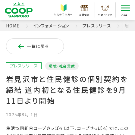
はじめての方へ
店舗情報
宅配トドック
メニュー
HOME
インフォメーション
プレスリリース
岩見
一覧に戻る
プレスリリース
環境・社会貢献
岩見沢市と住民健診の個別契約を
締結 道内初となる住民健診を9月
11日より開始
2025年8月 1日
生活協同組合コープさっぽろ（以下、コープさっぽろ）では、この