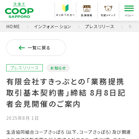
はじめての方へ
店舗情報
宅配トドック
メニュー
HOME
インフォメーション
プレスリリース
有限
一覧に戻る
プレスリリース
お知らせ
有限会社すきっぷとの「業務提携
取引基本契約書」締結 8月8日記
者会見開催のご案内
2025年8月 1日
生活協同組合コープさっぽろ（以下、コープさっぽろ）及び関連