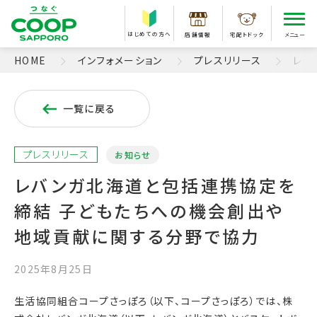
はじめての方へ
店舗情報
宅配トドック
メニュー
HOME
インフォメーション
プレスリリース
レバ
一覧に戻る
プレスリリース
お知らせ
レバンガ北海道と包括連携協定を
締結 子どもたちへの機会創出や
地域貢献に関する分野で協力
2025年8月25日
生活協同組合コープさっぽろ（以下、コープさっぽろ）では、株