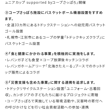
ュニアカップ supported byコープさっぽろ」開催
③コープさっぽろ施設にバスケットボール機器設置をすすめ
ます。
・全道33カ所にあるトドックステーションへの幼児用バスケット
ゴール設置
・札幌市・江別市にあるコープの学童「トドックキッズクラブ」に
バスケットゴール設置
④「食と健康にかかわる事業」を積極的に実施をします。
・レバンガ子ども食堂×コープ放課後キッチンコラボ
・レバンガホームアリーナ「北海きたえーる」ブースでのホットド
ッグ販売によるコラボ
⑤「災害支援も含めた事業」に関する連携を追求します。
・トドックリサイクルステーション設置「ユニフォーム・古着回
収」、カンボジアの子どもたちに届けるプロジェクトに寄贈
・コープさっぽろで実施している環境活動や、災害時の寄付へ
の呼びかけなどを行い社会貢献活動への参加・連携