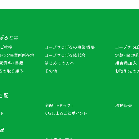
ぽろとは
のご挨拶
コープさっぽろの事業概要
コープさっ
トドック事業所所在地
コープさっぽろ総代会
定款・諸規約
究資料・書籍
はじめての方へ
組合員加入
ろの取り組み
その他
お取引先の
宅配
宅配「トドック」
移動販売
ード
くらしまるごとポイント
商品