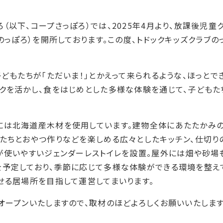
（以下、コープさっぽろ）では、2025年4月より、放課後児童ク
のっぽろ）を開所しております。この度、トドックキッズクラブの
子どもたちが「ただいま！」とかえって来られるような、ほっとで
ークを活かし、食をはじめとした多様な体験を通じて、子ども
には北海道産木材を使用しています。建物全体にあたたかみの
もたちとおやつ作りなどを楽しめる広々としたキッチン、仕切り
が使いやすいジェンダーレストイレを設置。屋外には畑や砂場
を予定しており、季節に応じて多様な体験ができる環境を整え
ごせる居場所を目指して運営してまいります。
オープンいたしますので、取材のほどよろしくお願いいたします