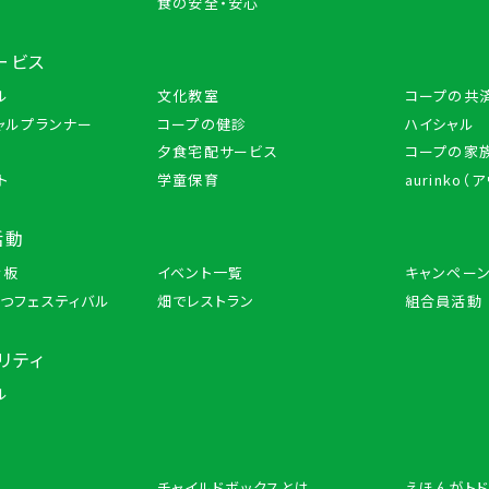
品
食の安全・安心
ービス
ル
文化教室
コープの共
ャルプランナー
コープの健診
ハイシャル
夕食宅配サービス
コープの家族
ト
学童保育
aurinko（
活動
示板
イベント一覧
キャンペー
つフェスティバル
畑でレストラン
組合員活動
リティ
ル
チャイルドボックスとは
えほんがトド