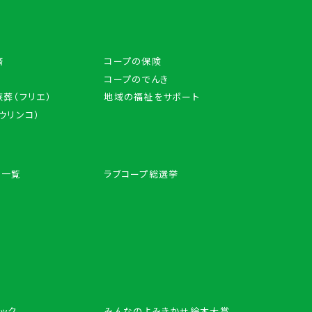
済
コープの保険
コープのでんき
葬（フリエ）
地域の福祉をサポート
アウリンコ）
ン一覧
ラブコープ総選挙
ック
みんなのよみきかせ絵本大賞