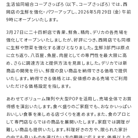
生活協同組合コープさっぽろ（以下、コープさっぽろ）では、西
岡店の生鮮を強化・パワーアップし、2026年5月29日（金）午前
9時にオープンいたします。
3月27日に二十四軒店で青果、鮮魚、精肉、デリカの各売場を
強化してオープンいたしましたが、好評につき、西岡店でも同様
に生鮮や惣菜を強化する運びとなりました。生鮮3部門は原点
に立ち返り、八百屋、魚屋、肉屋としての専門性を最大限に高
め、さらに調達方法と提供方法を見直しました。デリカでは新
商品の開発を行い、鮮度の良い商品を納得できる価格で提供
いたします。納得できる価格とは、安値感のある売場でご利用
いただける価格設定を指します。
あわせてボリューム陳列や大型POPを活用し、売場全体でお買
得感を演出いたします。食べ盛りのご家庭でも、おなかいっぱい
おいしい食事を楽しめる店づくりを進めます。また、食のプロと
して専門店ならではの商品を展開いたします。家庭では調理が
難しい商品も提供いたします。料理好きの方や、限られた家計
の中でも良いものを選びたい方の期待に応えます。価格以上の