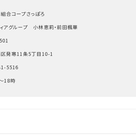
同組合コープさっぽろ
ィアグループ 小林恵莉・前田楓華
501
区発寒11条5丁目10-1
41-5516
～18時