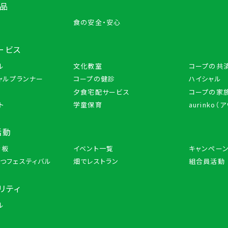
商品
品
食の安全・安心
ービス
ル
文化教室
コープの共
ャルプランナー
コープの健診
ハイシャル
夕食宅配サービス
コープの家族
ト
学童保育
aurinko（
活動
示板
イベント一覧
キャンペー
つフェスティバル
畑でレストラン
組合員活動
リティ
ル