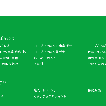
ぽろとは
のご挨拶
コープさっぽろの事業概要
コープさっ
トドック事業所所在地
コープさっぽろ総代会
定款・諸規約
究資料・書籍
はじめての方へ
組合員加入
ろの取り組み
その他
お取引先の
宅配
宅配「トドック」
移動販売
ード
くらしまるごとポイント