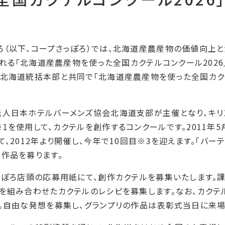
（以下、コープさっぽろ）では、北海道産農産物の価値向上と消
れる｢北海道産農産物を使った全国カクテルコンクール2026
北海道統括本部と共同で｢北海道産農産物を使った全国カクテ
法人日本ホテルバーメンズ協会北海道支部が主催となり、キ
※1
を使用して、カクテルを創作するコンクールです。2011年5
、2012年より開催し、今年で10回目
※3
を迎えます。「バー
作品を募ります。
っぽろ店頭の応募用紙にて、創作カクテルを募集いたします。
物を組み合わせたカクテルのレシピを募集します。なお、カクテ
す。自由な発想を募集し、グランプリの作品は表彰式当日に来場