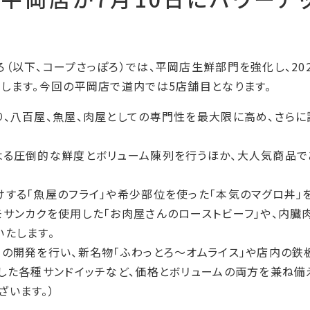
（以下、コープさっぽろ）では、平岡店生鮮部門を強化し、202
します。今回の平岡店で道内では5店舗目となります。
り、八百屋、魚屋、肉屋としての専門性を最大限に高め、さら
よる圧倒的な鮮度とボリューム陳列を行うほか、大人気商品であ
する「魚屋のフライ」や希少部位を使った「本気のマグロ丼」
サンカクを使用した「お肉屋さんのローストビーフ」や、内臓
たします。
の開発を行い、新名物「ふわっとろ～オムライス」や店内の鉄
した各種サンドイッチなど、価格とボリュームの両方を兼ね備
います。）