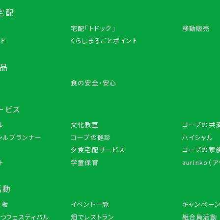
宅配
宅配「トドック」
移動販売
ード
くらしまるごとポイント
商品
品
食の安全・安心
ービス
ル
文化教室
コープの共
ャルプランナー
コープの健診
ハイシャル
夕食宅配サービス
コープの家族
ト
学童保育
aurinko（
活動
示板
イベント一覧
キャンペー
つフェスティバル
畑でレストラン
組合員活動