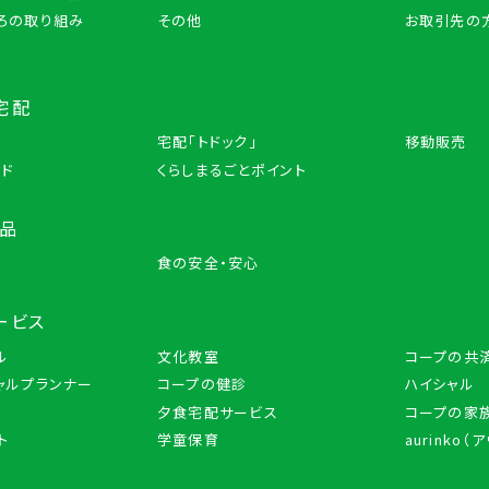
ろの取り組み
その他
お取引先の
宅配
宅配「トドック」
移動販売
ード
くらしまるごとポイント
商品
品
食の安全・安心
ービス
ル
文化教室
コープの共
ャルプランナー
コープの健診
ハイシャル
夕食宅配サービス
コープの家族
ト
学童保育
aurinko（