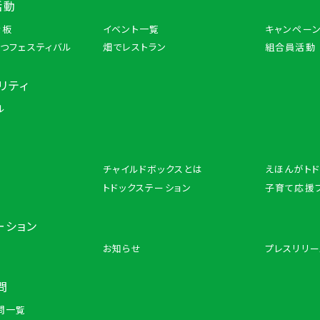
活動
示板
イベント一覧
キャンペー
つフェスティバル
畑でレストラン
組合員活動
リティ
ル
チャイルドボックスとは
えほんがトド
トドックステーション
子育て応援
ーション
お知らせ
プレスリリー
問
問一覧